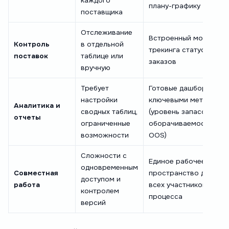
каждого
плану-графику
поставщика
Отслеживание
Встроенный модуль
Контроль
в отдельной
трекинга статусов
поставок
таблице или
заказов
вручную
Требует
Готовые дашборды с
настройки
ключевыми метриками
Аналитика и
сводных таблиц,
(уровень запасов,
отчеты
ограниченные
оборачиваемость,
возможности
OOS)
Сложности с
Единое рабочее
одновременным
Совместная
пространство для
доступом и
работа
всех участников
контролем
процесса
версий