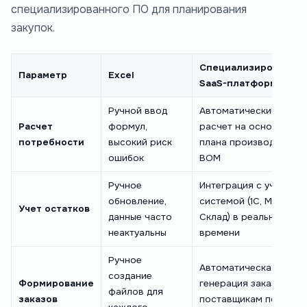
специализированного ПО для планирования
закупок.
Специализированная
Параметр
Excel
SaaS-платформа
Ручной ввод
Автоматический
Расчет
формул,
расчет на основе
потребности
высокий риск
плана производства и
ошибок
BOM
Ручное
Интеграция с учетной
обновление,
системой (1С, Мой
Учет остатков
данные часто
Склад) в реальном
неактуальны
времени
Ручное
Автоматическая
создание
Формирование
генерация заказов
файлов для
заказов
поставщикам по