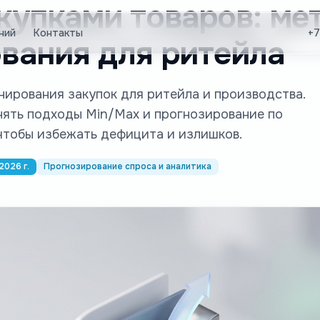
купками товаров: ме
ний
Контакты
+7
вания для ритейла
ирования закупок для ритейла и производства.
енять подходы Min/Max и прогнозирование по
 чтобы избежать дефицита и излишков.
2026 г.
Прогнозирование спроса и аналитика