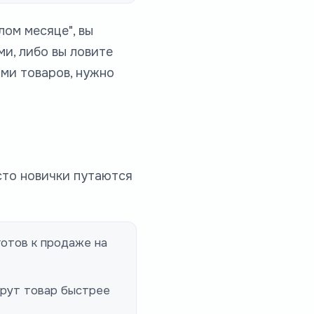
лом месяце", вы
и, либо вы ловите
ми товаров, нужно
сто новички путаются
готов к продаже на
ерут товар быстрее