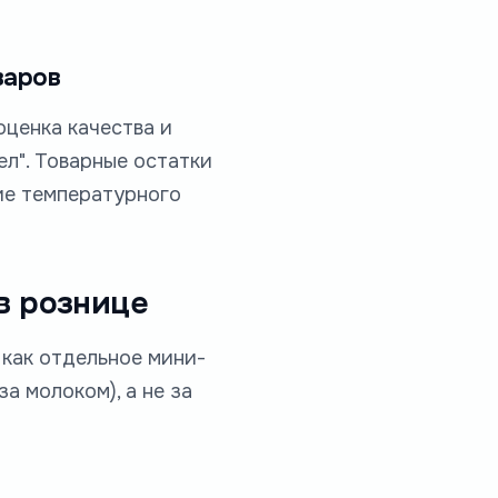
варов
оценка качества и
л". Товарные остатки
ие температурного
в рознице
 как отдельное мини-
а молоком), а не за