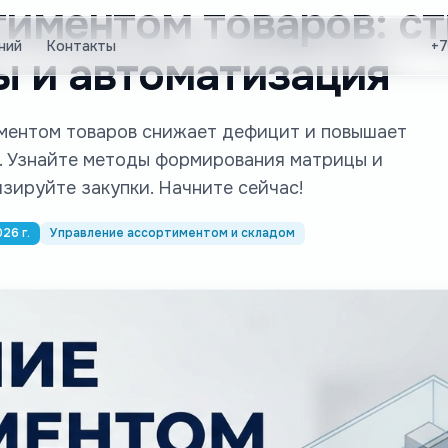
иментом товаров: ст
ний
Контакты
+7
ы и автоматизация
ментом товаров снижает дефицит и повышает
. Узнайте методы формирования матрицы и
зируйте закупки. Начните сейчас!
26 г.
Управление ассортиментом и складом