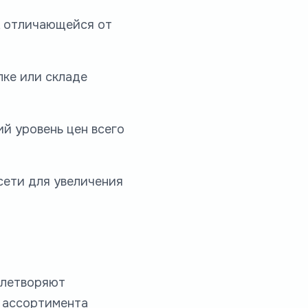
, отличающейся от
лке или складе
й уровень цен всего
сети для увеличения
влетворяют
 ассортимента