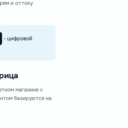
ерям и оттоку
- цифровой
трица
етном магазине с
ентом базируются на