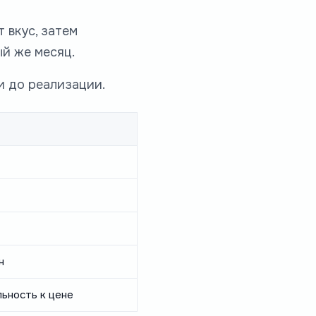
 вкус, затем
ый же месяц.
и до реализации.
н
ьность к цене