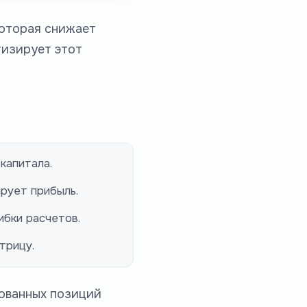
которая снижает
тизирует этот
капитала.
ирует прибыль.
ибки расчетов.
трицу.
бованных позиций