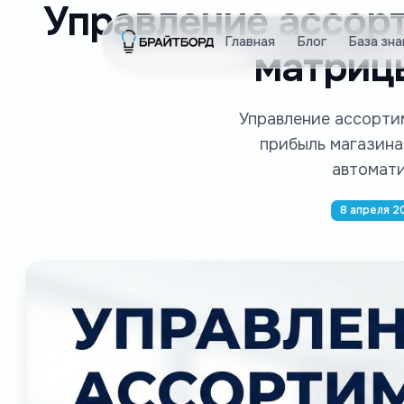
Управление ассорт
Главная
Блог
База зна
матриц
Управление ассорти
прибыль магазина
автомати
8 апреля 20