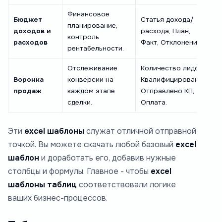
Финансовое
Бюджет
Статья дохода/
планирование,
доходов и
расхода, План,
контроль
расходов
Факт, Отклонение.
рентабельности.
Отслеживание
Количество лидов,
Воронка
конверсии на
Квалифицировано,
продаж
каждом этапе
Отправлено КП,
сделки.
Оплата.
Эти
excel шаблоны
служат отличной отправной
точкой. Вы можете скачать любой базовый
excel
шаблон
и доработать его, добавив нужные
столбцы и формулы. Главное - чтобы
excel
шаблоны таблиц
соответствовали логике
ваших бизнес-процессов.