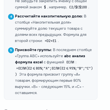
Не забудьте закрепить ячейку с общей
суммой знаком
, например,
.
$
C2/$C$100
Рассчитайте накопительную долю:
В
столбце «Накопительная доля»
суммируйте долю текущего товара с
долями всех предыдущих. Формула для
второй строки:
.
=D2+E1
Присвойте группы:
В последнем столбце
«Группа ABC» используйте
abc анализ
формула excel
с функцией
:
ЕСЛИ
=ЕСЛИ(E2<=80%;"A";ЕСЛИ(E2<=95%;"B";"C")
Эта формула присвоит группу «A»
)
товарам, формирующим первые 80%
выручки, «B» - следующим 15%, и «C» -
оставшимся.