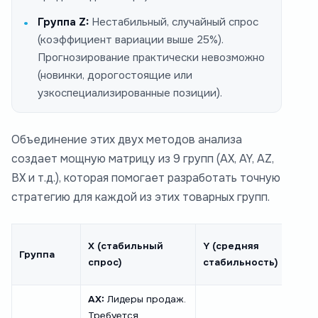
Группа Z:
Нестабильный, случайный спрос
(коэффициент вариации выше 25%).
Прогнозирование практически невозможно
(новинки, дорогостоящие или
узкоспециализированные позиции).
Объединение этих двух методов анализа
создает мощную матрицу из 9 групп (AX, AY, AZ,
BX и т.д.), которая помогает разработать точную
стратегию для каждой из этих товарных групп.
Z
X (стабильный
Y (средняя
Группа
(не
спрос)
стабильность)
спро
AX:
Лидеры продаж.
AZ:
Требуется
Непр