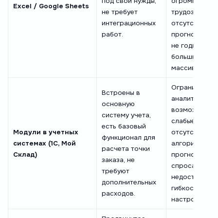
под свои нужды,
огромные
Excel / Google Sheets
не требует
трудозатраты
интеграционных
отсутствие
работ.
прогнозирова
не годится дл
больших
массивов дан
Ограниченны
Встроены в
аналитически
основную
возможности
систему учета,
слабые или
есть базовый
Модули в учетных
отсутствующ
функционал для
системах (1С, Мой
алгоритмы дл
расчета точки
Склад)
прогнозиров
заказа, не
спроса,
требуют
недостаточна
дополнительных
гибкость
расходов.
настроек.