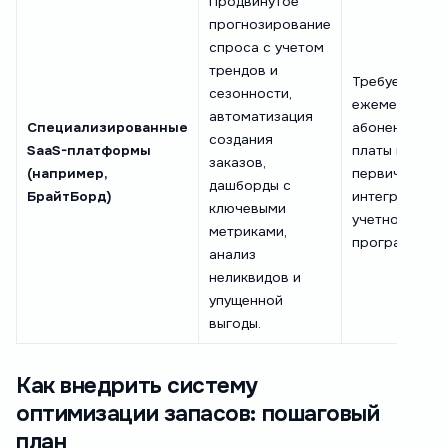
Продвинутое
прогнозирование
спроса с учетом
трендов и
Требует внес
сезонности,
ежемесячной
автоматизация
Специализированные
абонентской
создания
SaaS-платформы
платы и
заказов,
(например,
первичной
дашборды с
БрайтБорд)
интеграции с
ключевыми
учетной
метриками,
программой.
анализ
неликвидов и
упущенной
выгоды.
Как внедрить систему
оптимизации запасов: пошаговый
план