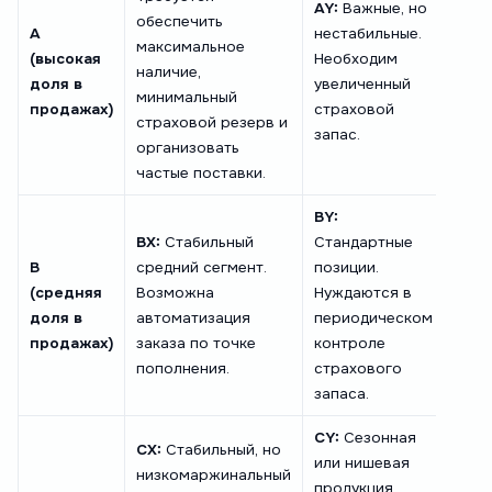
AY:
Важные, но
обеспечить
хиты
A
нестабильные.
максимальное
осущ
(высокая
Необходим
наличие,
по ф
доля в
увеличенный
минимальный
прод
продажах)
страховой
страховой резерв и
треб
запас.
организовать
инди
частые поставки.
конт
BY:
BZ:
П
BX:
Стабильный
Стандартные
това
B
средний сегмент.
позиции.
Нео
(средняя
Возможна
Нуждаются в
анал
доля в
автоматизация
периодическом
прич
продажах)
заказа по точке
контроле
нест
пополнения.
страхового
спро
запаса.
CY:
Сезонная
CX:
Стабильный, но
или нишевая
CZ:
«
низкомаржинальный
продукция.
груз