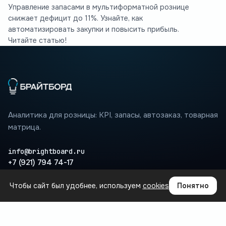
Управление запасами в мультиформатной рознице
снижает дефицит до 11%. Узнайте, как
автоматизировать закупки и повысить прибыль.
Читайте статью!
Аналитика для розницы: KPI, запасы, автозаказ, товарная
матрица.
info@brightboard.ru
+7 (921) 794 74-17
Чтобы сайт был удобнее, используем
cookies
Понятно
ПРОДУКТ
Где теряются деньги
Сценарии
Интеграции