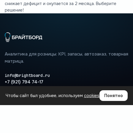
снижает дефицит и окупается за 2 месяца. Выберите
решение!
Аналитика для розницы: KPI, запасы, автозаказ, товарная
матрица.
info@brightboard.ru
+7 (921) 794 74-17
Чтобы сайт был удобнее, используем
cookies
Понятно
ПРОДУКТ
Где теряются деньги
Сценарии
Интеграции
Вопросы
База знаний