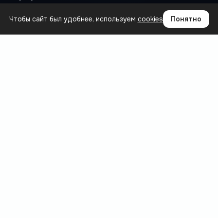
Чтобы сайт был удобнее, используем
cookies
Понятно
ПРОДУКТ
Где теряются деньги
Сценарии
Интеграции
Вопросы
База знаний
БЛОГ
Все статьи
Автоматизация и управление закупками
Общее
Прогнозирование спроса и аналитика
Управление ассортиментом и складом
РЕКВИЗИТЫ
Индивидуальный предприниматель
Чонин Алексей Михайлович