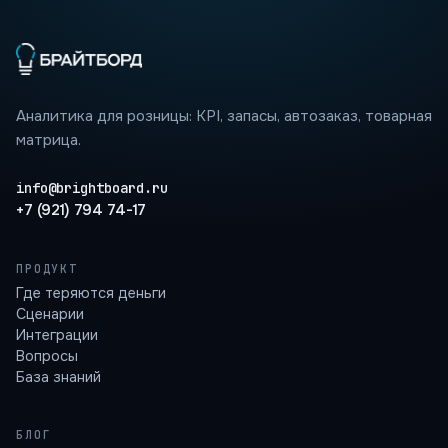
23 июл. 2026 г.
Управление ассортиментом и складом
Управление запасами в мультиформатной
рознице: стратегии
Управление запасами в мультиформатной рознице
снижает дефицит до 11%. Узнайте, как
автоматизировать закупки и повысить прибыль.
Читайте статью!