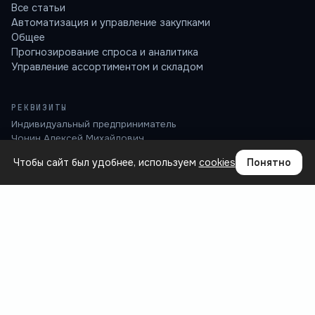
Аналитика для розницы: KPI, запасы, автозаказ, товарная
матрица.
info@brightboard.ru
+7 (921) 794 74-17
Чтобы сайт был удобнее, используем
cookies
Понятно
ПРОДУКТ
Где теряются деньги
Сценарии
Интеграции
Вопросы
База знаний
БЛОГ
Все статьи