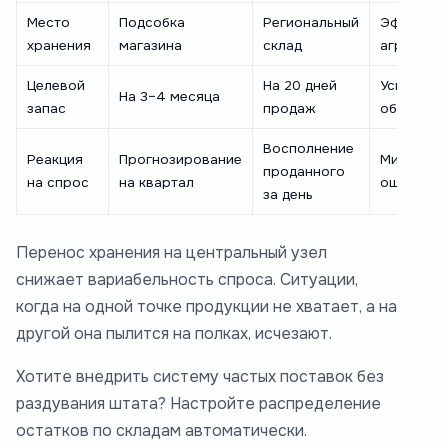
Место
Подсобка
Региональный
Эффект
хранения
магазина
склад
агрегаци
Целевой
На 20 дней
Ускорени
На 3–4 месяца
запас
продаж
оборачив
Восполнение
Реакция
Прогнозирование
Минимиза
проданного
на спрос
на квартал
ошибок п
за день
Перенос хранения на центральный узел
снижает вариабельность спроса. Ситуации,
когда на одной точке продукции не хватает, а на
другой она пылится на полках, исчезают.
Хотите внедрить систему частых поставок без
раздувания штата? Настройте распределение
остатков по складам автоматически.