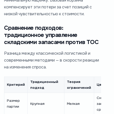
минимальную наценку. Базовая корзина
компенсирует эти потери за счет позиций с
низкой чувствительностью к стоимости.
Сравнение подходов:
традиционное управление
складскими запасами против ТОС
Разница между классической логистикой и
современными методами — в скорости реакции
на изменения спроса.
Традиционный
Теория
Критерий
Цель из
подход
ограничений
Снижени
Размер
Крупная
Мелкая
заморож
партии
средств