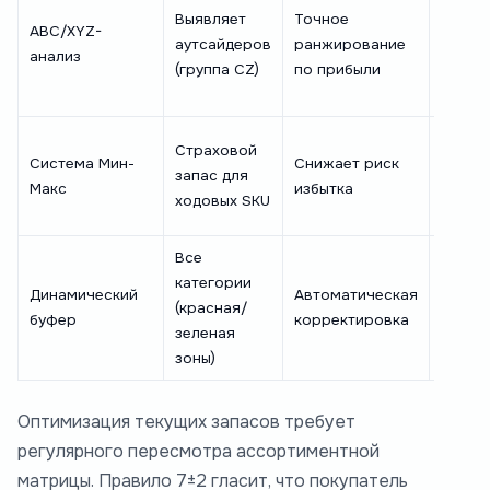
Выявляет
Точное
сложн
ABC/XYZ-
аутсайдеров
ранжирование
требу
анализ
(группа CZ)
по прибыли
ручно
работ
Низка
Страховой
Система Мин-
Снижает риск
гибкос
запас для
Макс
избытка
ручна
ходовых SKU
настр
Все
категории
Высок
Динамический
Автоматическая
(красная/
сложн
буфер
корректировка
зеленая
внедр
зоны)
Оптимизация текущих запасов требует
регулярного пересмотра ассортиментной
матрицы. Правило 7±2 гласит, что покупатель