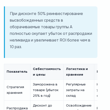
При дисконте 50% реинвестирование
высвобожденных средств в
оборачиваемые товары группы А
полностью окупает убыток от распродажи
неликвида и увеличивает ROI более чем в
10 раз.
Себестоимость
Логистика и
Показатель
План д
и цены
хранение
Заморожена в
Регулярные
Накопл
Стратегия
товаре (убыток
затраты на
убытков
хранения
25% в год)
склад
спроса
Дисконт до
Освобождение
Распродажа
Реинве