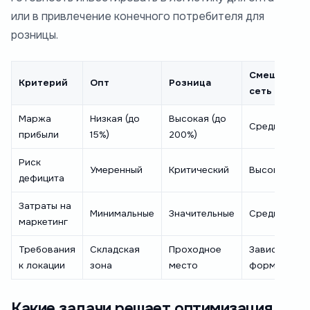
или в привлечение конечного потребителя для
розницы.
Смешанная
Критерий
Опт
Розница
сеть
Маржа
Низкая (до
Высокая (до
Средняя
прибыли
15%)
200%)
Риск
Умеренный
Критический
Высокий
дефицита
Затраты на
Минимальные
Значительные
Средние
маркетинг
Требования
Складская
Проходное
Зависит от
к локации
зона
место
формата
Какие задачи решает оптимизация