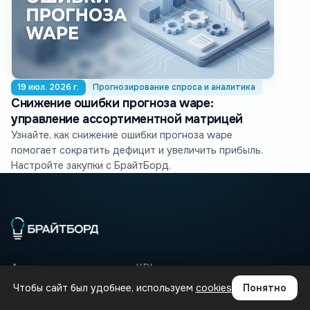
19 июл. 2026 г.
Прогнозирование спроса и аналитика
Снижение ошибки прогноза wape:
управление ассортиментной матрицей
Узнайте, как снижение ошибки прогноза wape
помогает сократить дефицит и увеличить прибыль.
Настройте закупки с БрайтБорд.
Аналитика для розницы: KPI, запасы, автозаказ, товарная
матрица.
Чтобы сайт был удобнее, используем
cookies
Понятно