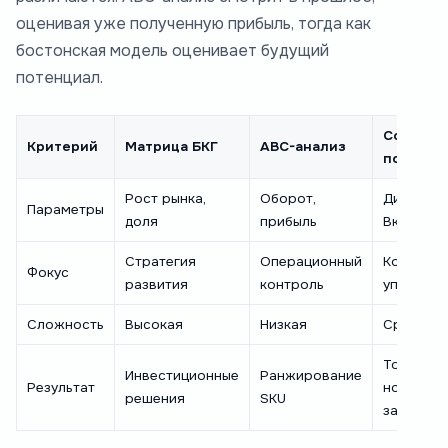
оценивая уже полученную прибыль, тогда как
бостонская модель оценивает будущий
потенциал.
Совмещ
Критерий
Матрица БКГ
ABC-анализ
подход
Рост рынка,
Оборот,
Динамика
Параметры
доля
прибыль
Вклад в к
Стратегия
Операционный
Комплек
Фокус
развития
контроль
управлен
Сложность
Высокая
Низкая
Средняя
Точные
Инвестиционные
Ранжирование
Результат
нормати
решения
SKU
запасов