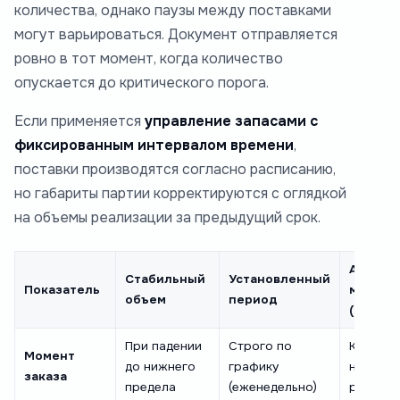
количества, однако паузы между поставками
могут варьироваться. Документ отправляется
ровно в тот момент, когда количество
опускается до критического порога.
Если применяется
управление запасами с
фиксированным интервалом времени
,
поставки производятся согласно расписанию,
но габариты партии корректируются с оглядкой
на объемы реализации за предыдущий срок.
Адапти
Стабильный
Установленный
Показатель
модель
объем
период
(Светоф
При падении
Строго по
Каждые 
Момент
до нижнего
графику
на базе
заказа
предела
(еженедельно)
реализа