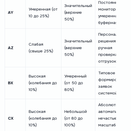
Постоянный
Значительный
Умеренная (от
мониторинг,
AY
(верхние
10 до 25%)
умеренная
50%)
буферная зона
Персональные
Значительный
решения,
Слабая
AZ
(верхние
ручная
(свыше 25%)
50%)
проверка
отгрузок
Типовое
Высокая
Умеренный
формирование
BX
(колебания до
(от 50 до
заявок
10%)
80%)
системой
Абсолютная
Высокая
Небольшой
автоматизация,
CX
(колебания до
(от 80 до
нечастые
10%)
100%)
масштабные