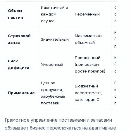
Идентичный в
Соответ
Объем
каждом
Переменный
суточно
партии
случае
сбыту
Крошеч
Страховой
Максимально
Значительный
(складс
запас
объемный
резерв)
Повышенный
Минима
Риск
Умеренный
(при резком
(операт
дефицита
росте покупок)
отклик)
Ценная
Позиции
Бюджетный
продукция,
классов 
Применение
ассортимент,
зарубежные
свежие
категория С
поставки
продукт
Грамотное управление поставками и запасами
обязывает бизнес переключаться на адаптивные