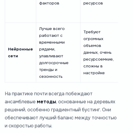
факторов
ресурсов
Light
попу
реали
Лучше всего
Требуют
Для к
работают с
огромных
сетей
временными
объемов
боль
Нейронные
рядами,
данных, очень
данн
сети
улавливают
ресурсоемкие,
слож
долгосрочные
сложны в
сезо
тренды и
настройке
товар
сезонность
На практике почти всегда побеждают
ансамблевые
методы
, основанные на деревьях
решений, особенно градиентный бустинг. Они
обеспечивают лучший баланс между точностью
и скоростью работы.