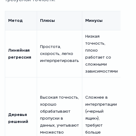
Когд
Метод
Плюсы
Минусы
испо
Низкая
Для т
точность,
очень
Простота,
Линейная
плохо
стаб
скорость, легко
регрессия
работает со
спрос
интерпретировать
сложными
быст
зависимостями
оценк
Золо
станд
Высокая точность,
Сложнее в
боль
хорошо
интерпретации
задач
обрабатывают
(«черный
прог
Деревья
пропуски в
ящик»),
в рит
решений
данных, учитывают
требуют
CatBo
множество
больше
XGBoo