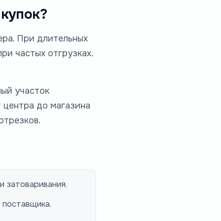
акупок?
ера. При длительных
ри частых отгрузках.
ный участок
т центра до магазина
отрезков.
и затоваривания.
 поставщика.