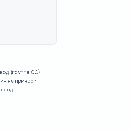
вод (группа СС)
ция не приносит
о под