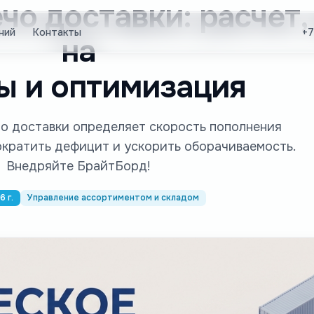
чо доставки: расчет,
ний
Контакты
+7
на
ы и оптимизация
о доставки определяет скорость пополнения
сократить дефицит и ускорить оборачиваемость.
Внедряйте БрайтБорд!
6 г.
Управление ассортиментом и складом