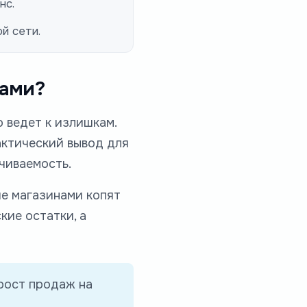
нс.
й сети.
сами?
о ведет к излишкам.
актический вывод для
ачиваемость.
е магазинами копят
кие остатки, а
рост продаж на