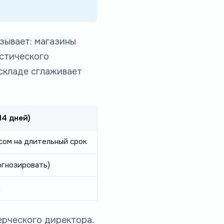
зывает: магазины
истического
 складе сглаживает
14 дней)
сом на длительный срок
огнозировать)
й
рческого директора.