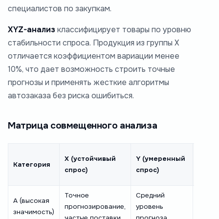
специалистов по закупкам.
XYZ-анализ
классифицирует товары по уровню
стабильности спроса. Продукция из группы X
отличается коэффициентом вариации менее
10%, что дает возможность строить точные
прогнозы и применять жесткие алгоритмы
автозаказа без риска ошибиться.
Матрица совмещенного анализа
Z
X (устойчивый
Y (умеренный
Категория
(кол
спрос)
спрос)
спрос
Точное
Средний
A (высокая
Персо
прогнозирование,
уровень
значимость)
контр
частые поставки
прогноза