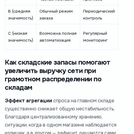
B (средняя
Обычный режим
Периодический
Иссле
значимость)
заказа
контроль
причи
Канди
C (низкая
Возможна полная
Регулярный
исклю
значимость)
автоматизация
мониторинг
матри
Как складские запасы помогают
увеличить выручку сети при
грамотном распределении по
складам
Эффект агрегации
спроса на главном складе
существенно снижает общую нестабильность.
Благодаря централизованному хранению,
ситуации, когда в одном магазине наблюдается
излишек, а в другом — дефицит, решаются сами