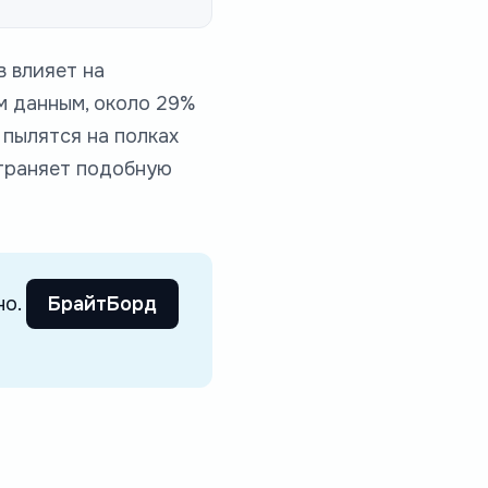
в влияет на
м данным, около 29%
 пылятся на полках
страняет подобную
но.
БрайтБорд