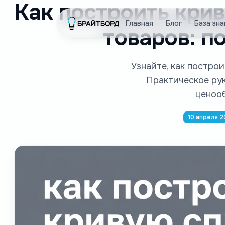
Как построить кри
Главная
Блог
База зна
товаров: п
Узнайте, как постро
Практическое ру
ценооб
10 апреля 2