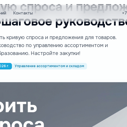
вую спроса и предло
ний
Контакты
+7
ошаговое руководств
ить кривую спроса и предложения для товаров.
ководство по управлению ассортиментом и
разованию. Настройте закупки!
026 г.
Управление ассортиментом и складом