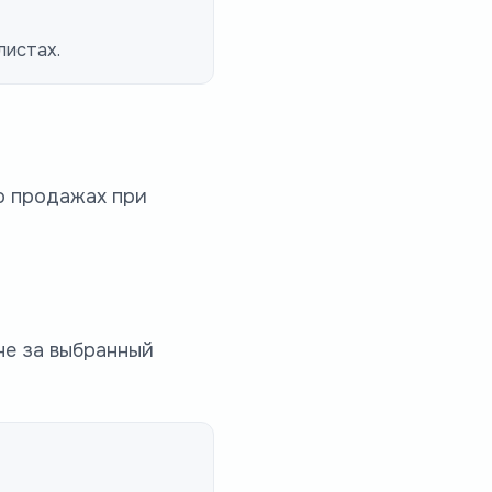
листах.
о продажах при
не за выбранный