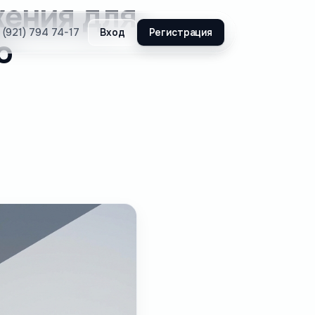
жения для
Вход
Регистрация
 (921) 794 74-17
о