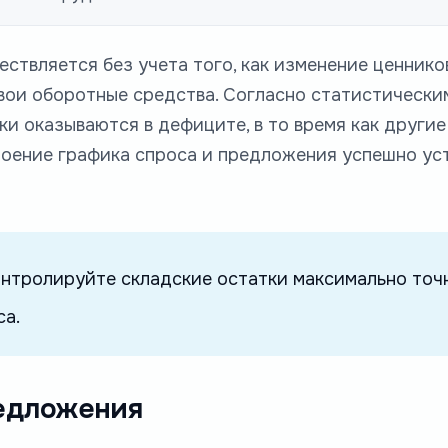
твляется без учета того, как изменение ценнико
вои оборотные средства. Согласно статистически
и оказываются в дефиците, в то время как другие
роение графика спроса и предложения успешно у
онтролируйте складские остатки максимально точ
са.
редложения