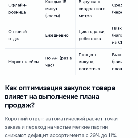
Каждые 15
Выручка с
Офлайн-
Средняя
минут
квадратного
розница
(через ОФД)
(кассы)
метра
Низкая
Оптовый
Цикл сделки,
Ежедневно
(напрямую
отдел
дебиторка
из CRM)
Процент
Высокая
По API (раз в
Маркетплейсы
выкупа,
(зависит от
час)
логистика
площадки)
Как оптимизация закупок товара
влияет на выполнение плана
продаж?
Короткий ответ: автоматический расчет точки
заказа и переход на частые мелкие партии
снижают дефицит ассортимента с 29% до 11%.