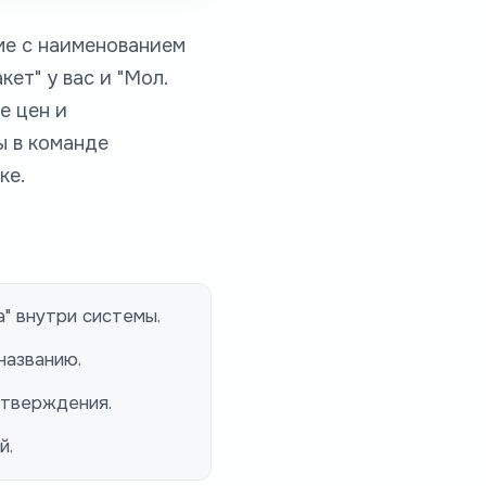
ме с наименованием
ет" у вас и "Мол.
е цен и
ы в команде
ке.
" внутри системы.
названию.
дтверждения.
й.