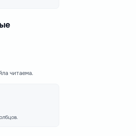
ные
йла читаема.
олбцов.