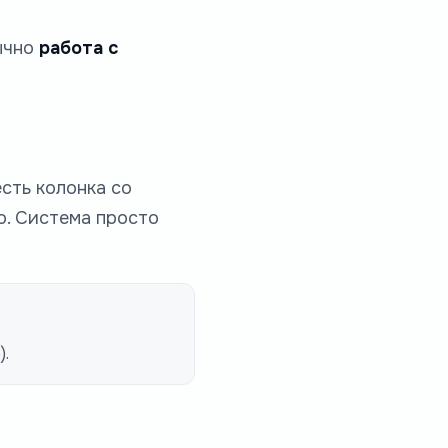
бычно
работа с
сть колонка со
о. Система просто
).