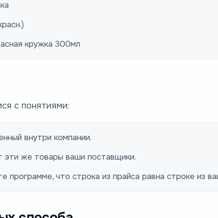
ика
расн.)
Красная кружка 300мл
ся с понятиями:
енный внутри компании.
т эти же товары ваши поставщики.
е программе, что строка из прайса равна строке из ва
ных способа