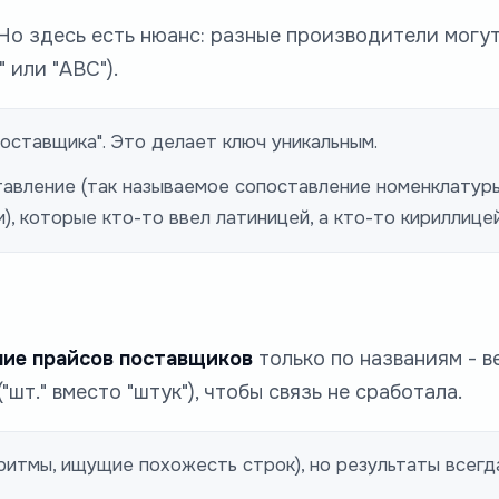
Но здесь есть нюанс: разные производители могу
 или "ABC").
оставщика". Это делает ключ уникальным.
авление (так называемое сопоставление номенклатуры
, которые кто-то ввел латиницей, а кто-то кириллицей
ние прайсов поставщиков
только по названиям - в
т." вместо "штук"), чтобы связь не сработала.
оритмы, ищущие похожесть строк), но результаты всег