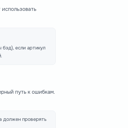
т использовать
 бэд), если артикул
.
ерный путь к ошибкам.
да должен проверять