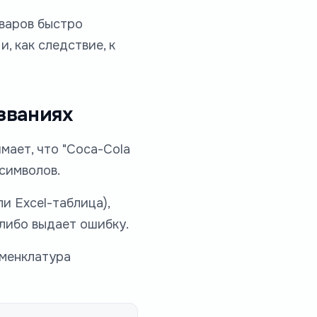
оваров быстро
, как следствие, к
званиях
мает, что "Coca-Cola
 символов.
и Excel-таблица),
 либо выдает ошибку.
оменклатура