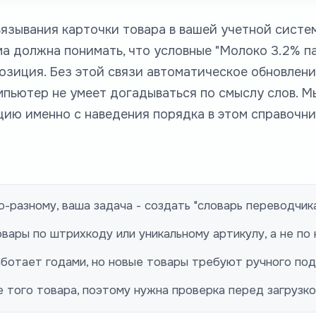
вязывания карточки товара в вашей учетной систе
а должна понимать, что условные "Молоко 3.2% пак
е позиция. Без этой связи автоматическое обновлени
мпьютер не умеет догадываться по смыслу слов. М
ию именно с наведения порядка в этом справочни
-разному, ваша задача - создать "словарь переводчика
вары по штрихкоду или уникальному артикулу, а не по 
работает годами, но новые товары требуют ручного по
е того товара, поэтому нужна проверка перед загрузко