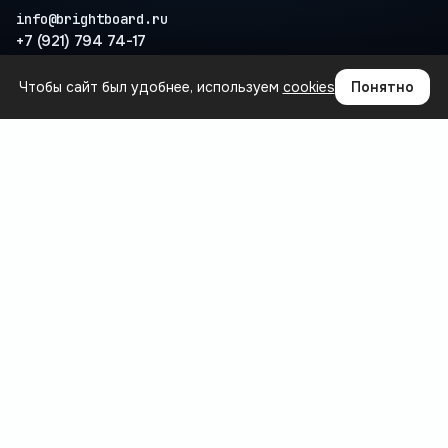
info@brightboard.ru
+7 (921) 794 74-17
Чтобы сайт был удобнее, используем
cookies
Понятно
ПРОДУКТ
Где теряются деньги
Сценарии
Интеграции
Вопросы
База знаний
БЛОГ
Все статьи
Автоматизация и управление закупками
Общее
Прогнозирование спроса и аналитика
Управление ассортиментом и складом
РЕКВИЗИТЫ