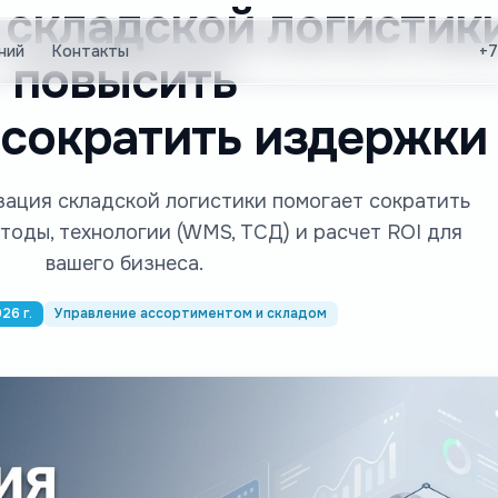
складской логистики
ний
Контакты
+7
повысить
 сократить издержки
изация складской логистики помогает сократить
тоды, технологии (WMS, ТСД) и расчет ROI для
вашего бизнеса.
26 г.
Управление ассортиментом и складом