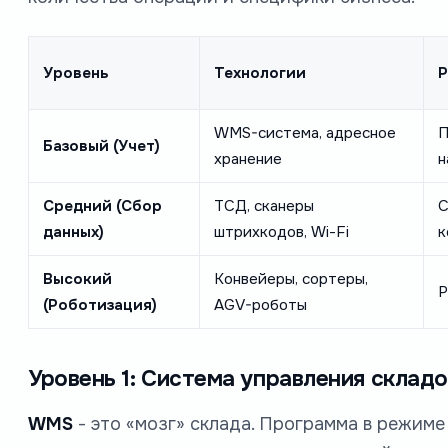
Уровень
Технологии
Р
WMS-система, адресное
П
Базовый (Учет)
хранение
н
Средний (Сбор
ТСД, сканеры
С
данных)
штрихкодов, Wi-Fi
к
Высокий
Конвейеры, сортеры,
Р
(Роботизация)
AGV-роботы
Уровень 1: Система управления склад
WMS
- это «мозг» склада. Программа в режиме