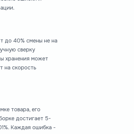
ации.
ят до 40% смены не на
ручную сверку
мы хранения может
т на скорость
мке товара, его
борке достигает 5-
01%. Каждая ошибка -