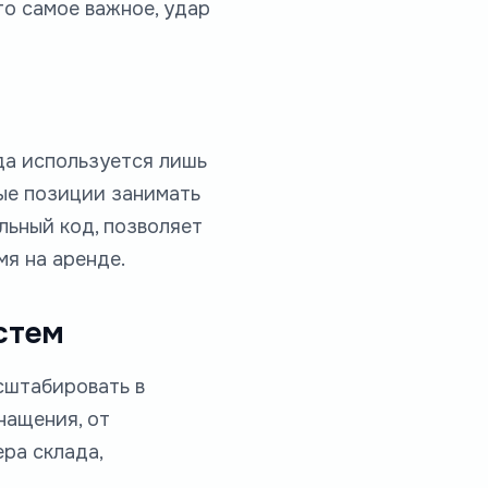
то самое важное, удар
да используется лишь
ные позиции занимать
льный код, позволяет
мя на аренде.
стем
сштабировать в
нащения, от
ра склада,